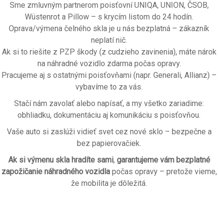
Sme zmluvným partnerom poisťovní UNIQA, UNION, ČSOB,
Wüstenrot a Pillow – s krycím listom do 24 hodín.
Oprava/výmena čelného skla je u nás bezplatná – zákazník
neplatí nič.
Ak si to riešite z PZP škody (z cudzieho zavinenia), máte nárok
na náhradné vozidlo zdarma počas opravy.
Pracujeme aj s ostatnými poisťovňami (napr. Generali, Allianz) –
vybavíme to za vás.
Stačí nám zavolať alebo napísať, a my všetko zariadime:
obhliadku, dokumentáciu aj komunikáciu s poisťovňou.
Vaše auto si zaslúži vidieť svet cez nové sklo – bezpečne a
bez papierovačiek.
Ak si výmenu skla hradíte sami
,
garantujeme vám bezplatné
zapožičanie náhradného vozidla
počas opravy – pretože vieme,
že mobilita je dôležitá.